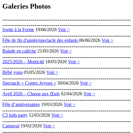
Galeries Photos
Sortie à la Ferme
19/06/2026
Voir >
Fête de fin d'année/spectacle des enfants
06/06/2026
Voir >
Balade en calèche
21/05/2026
Voir >
2025/2026 – Motricité
18/05/2026
Voir >
Bébé yoga
05/05/2026
Voir >
Spectacle « Contes Joyeux »
30/04/2026
Voir >
Avril 2026 – Chasse aux Œufs
02/04/2026
Voir >
Fête d’anniversaires
19/03/2026
Voir >
C5 kids party
12/03/2026
Voir >
Carnaval
19/02/2026
Voir >